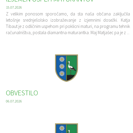
15.07.2026
Z velikim ponosom sporočamo, da sta naša občana zaključila
letošnje srednješolsko izobraževanje z izjemnimi dosežki. Katja
Tibaut je z odličnim uspehom pri poklicni maturi, na programu tehnik
računalništva, postala diamantna maturantka. Maj Matjašec pa je z ...
OBVESTILO
06.07.2026