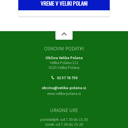
VREME V VELIKI POLANI
OSNOVNI PODATKI
Občina Velika Polana
Velika Polana 111
9225 Velika Polana
02 57 76 750
obcina@velika-polana.si
www.velika-polana.si
URADNE URE
ponedeljek:
od 7.30 do 15.30
torek:
od 7.30 do 15.30