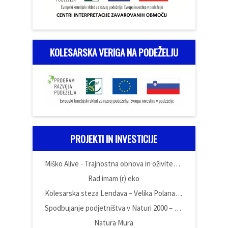
KOLESARSKA VERIGA NA PODEŽELJU
PROJEKTI IN INVESTICIJE
Miško Alive - Trajnostna obnova in oživitev domačije Miška Kranjca
Rad imam (r) eko
Kolesarska steza Lendava – Velika Polana – Črenšovci
Spodbujanje podjetništva v Naturi 2000 – Poslovna cona Vüdina
Natura Mura