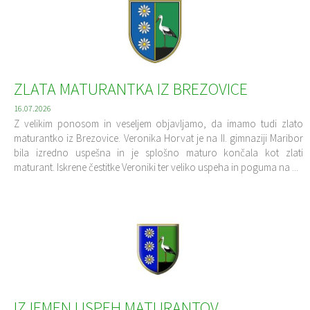
Uradne ure
Proračun občine
Lokalne volitve
ZLATA MATURANTKA IZ BREZOVICE
Oskrba s pitno vodo
16.07.2026
Ravnanje s komunalnimi odpadki
Z velikim ponosom in veseljem objavljamo, da imamo tudi zlato
maturantko iz Brezovice. Veronika Horvat je na II. gimnaziji Maribor
bila izredno uspešna in je splošno maturo končala kot zlati
maturant. Iskrene čestitke Veroniki ter veliko uspeha in poguma na ...
IZJEMEN USPEH MATURANTOV