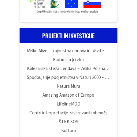
PROJEKTI IN INVESTICIJE
Miško Alive - Trajnostna obnova in oživitev domačije Miška Kranjca
Rad imam (r) eko
Kolesarska steza Lendava – Velika Polana – Črenšovci
Spodbujanje podjetništva v Naturi 2000 – Poslovna cona Vüdina
Natura Mura
Amazing Amazon of Europe
LifelineMDD
Centri interpretacije zavarovanih območij
ŠTRK SOS
KulTura