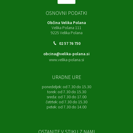
OSNOVNI PODATKI
Občina Velika Polana
Velika Polana 111
9225 Velika Polana
02 57 76 750
obcina@velika-polana.si
www.velika-polana.si
URADNE URE
ponedeljek:
od 7.30 do 15.30
torek:
od 7.30 do 15.30
sreda:
od 7.30 do 17.00
četrtek:
od 7.30 do 15.30
petek:
od 7.30 do 14.00
OSTANITE V STIKU Z NAMI