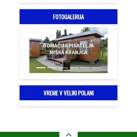
FOTOGALERIJA
DOMAČIJA PISATELJA
MIŠKA KRANJCA
VREME V VELIKI POLANI