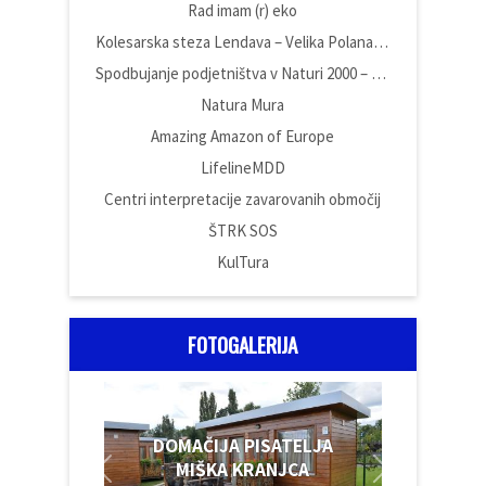
Rad imam (r) eko
Kolesarska steza Lendava – Velika Polana – Črenšovci
Spodbujanje podjetništva v Naturi 2000 – Poslovna cona Vüdina
Natura Mura
Amazing Amazon of Europe
LifelineMDD
Centri interpretacije zavarovanih območij
ŠTRK SOS
KulTura
FOTOGALERIJA
DOMAČIJA PISATELJA
MIŠKA KRANJCA