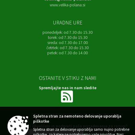
www.velika-polana.si
URADNE URE
ponedeljek:
od 7.30 do 15.30
torek:
od 7.30 do 15.30
sreda:
od 7.30 do 17.00
četrtek:
od 7.30 do 15.30
petek:
od 7.30 do 14.00
OSTANITE V STIKU Z NAMI
Spremljajte nas in nam sledite
NAROČITE SE NA E-OBVESTILA
Spletna stran za nemoteno delovanje uporablja
piškotke
Želite ostati obveščeni in podpreti naša prizadevanja za razvoj?
Spletna stran za delovanje uporablja samo nujno potrebne
piškotke, za katere ne potrebujemo vaše privolitve. Brez