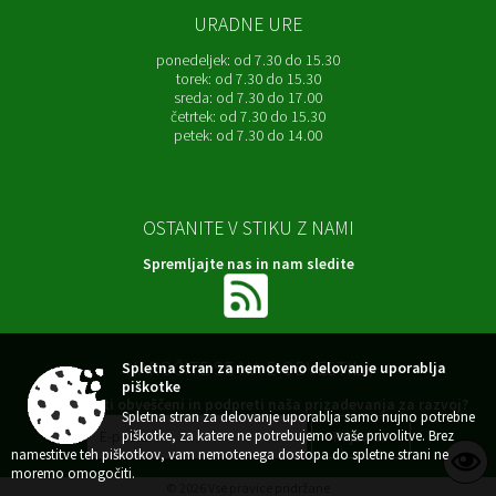
URADNE URE
ponedeljek:
od 7.30 do 15.30
torek:
od 7.30 do 15.30
sreda:
od 7.30 do 17.00
četrtek:
od 7.30 do 15.30
petek:
od 7.30 do 14.00
OSTANITE V STIKU Z NAMI
Spremljajte nas in nam sledite
NAROČITE SE NA E-OBVESTILA
Spletna stran za nemoteno delovanje uporablja
piškotke
Želite ostati obveščeni in podpreti naša prizadevanja za razvoj?
Spletna stran za delovanje uporablja samo nujno potrebne
piškotke, za katere ne potrebujemo vaše privolitve. Brez
namestitve teh piškotkov, vam nemotenega dostopa do spletne strani ne
moremo omogočiti.
© 2026 Vse pravice pridržane